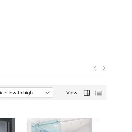
ice: low to high
View