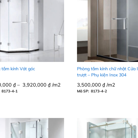
 tắm kính Vát góc
Phòng tắm kính chữ nhật Cửa 
trượt – Phụ kiện Inox 304
0,000
0,000
₫
₫
–
3,920,000
3,920,000
₫
₫
/m2
3,500,000
3,500,000
₫
₫
/m2
 8173-4-1
Mã SP: 8173-4-2