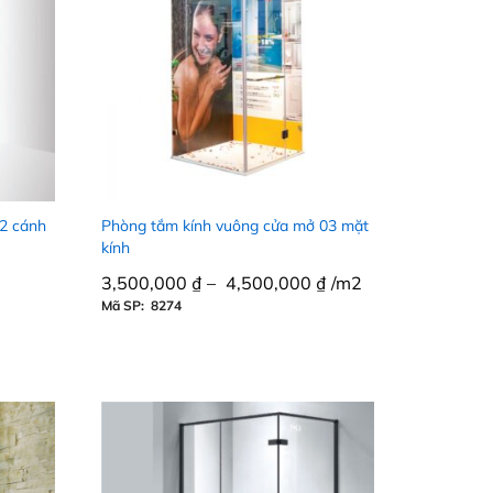
 2 cánh
Phòng tắm kính vuông cửa mở 03 mặt
kính
3,500,000
3,500,000
₫
₫
–
4,500,000
4,500,000
₫
₫
/m2
Mã SP: 8274