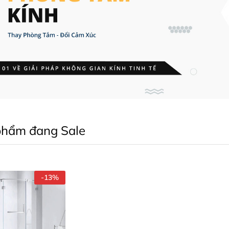
phẩm đang Sale
-
13
%