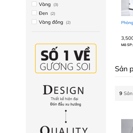
Vàng
(3)
Đen
(2)
Vàng đồng
(2)
Phòng
3,50
3,50
3,92
3,92
Mã SP:
Sản 
9
Sản