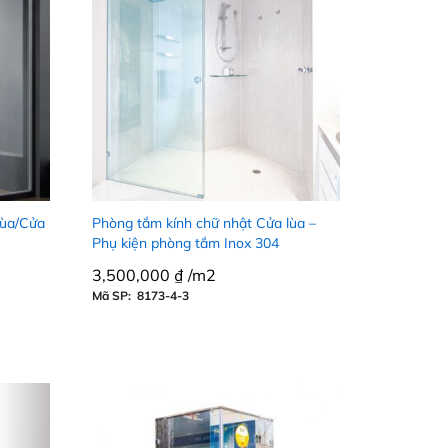
lùa/Cửa
Phòng tắm kính chữ nhật Cửa lùa –
Phụ kiện phòng tắm Inox 304
3,500,000
3,500,000
₫
₫
/m2
Mã SP: 8173-4-3