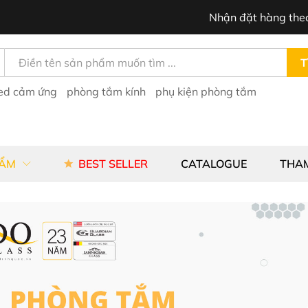
Nhận đặt hàng the
T
led cảm ứng
phòng tắm kính
phụ kiện phòng tắm
HẨM
BEST SELLER
CATALOGUE
THA