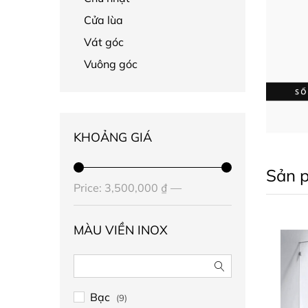
Cửa lùa
Vát góc
Vuông góc
KHOẢNG GIÁ
Sản 
Price:
3,500,000 ₫
—
5,200,000 ₫
MÀU VIỀN INOX
Bạc
(9)