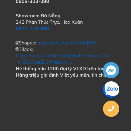
0908-303-098
Showroom Đà Nẵng
242 Phan Thúc Trực, Hòa Xuân
0911-719-998
🌐Shopee:
https://vn.shp.ee/DmbiK5X
🌐Tiktok:
https://www.tiktok.com/@kinhdinhquoc.vn?
_t=ZS-8xn6El0XTaz&_r=1
Hệ thống hơn 1200 đại lý VLXD trên toàn quốc.
Hàng triệu gia đình Việt yêu mến, tin chọn!