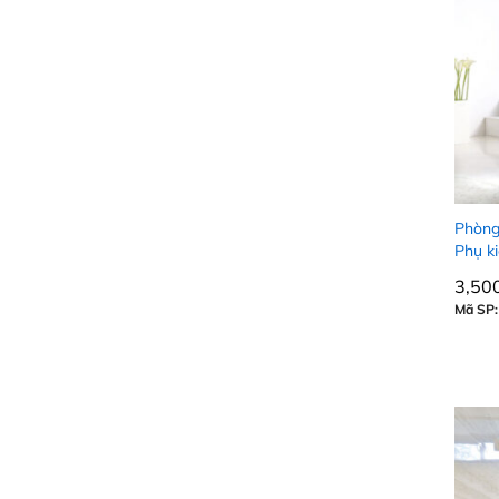
Phòng
Phụ k
3,50
3,50
Mã SP: