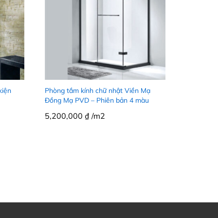
kiện
Phòng tắm kính chữ nhật Viền Mạ
Đồng Mạ PVD – Phiên bản 4 màu
5,200,000
₫
/m2
5,200,000
₫