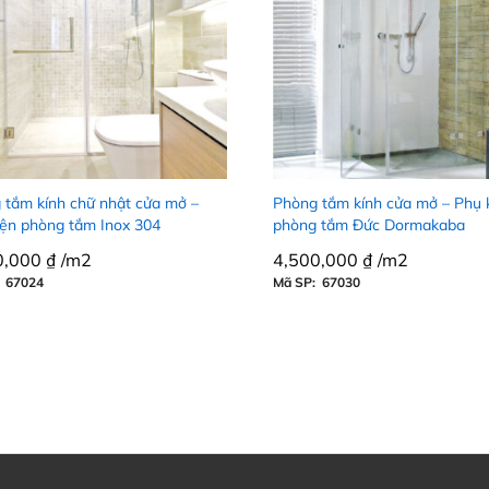
 tắm kính chữ nhật cửa mở –
Phòng tắm kính cửa mở – Phụ 
iện phòng tắm Inox 304
phòng tắm Đức Dormakaba
0,000
0,000
₫
₫
/m2
4,500,000
4,500,000
₫
₫
/m2
 67024
Mã SP: 67030