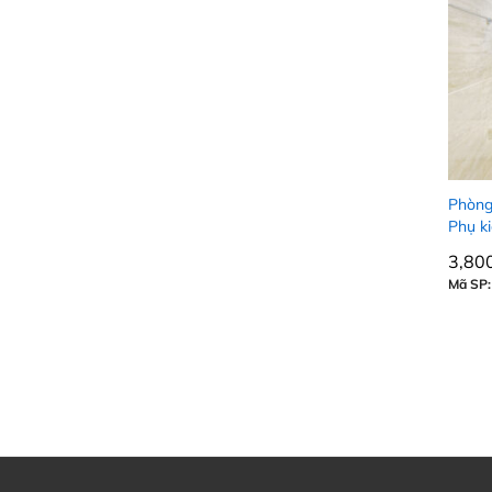
Phòng
Phụ k
3,80
3,80
Mã SP: