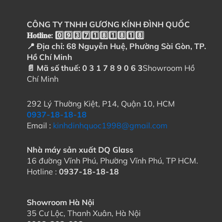
CÔNG TY TNHH GƯƠNG KÍNH ĐÌNH QUỐC
𝐇𝐨𝐭𝐥𝐢𝐧𝐞: 0️⃣9️⃣3️⃣7️⃣1️⃣8️⃣1️⃣8️⃣1️⃣8️⃣
📍 Địa chỉ: 68 Nguyễn Huệ, Phường Sài Gòn, TP.
Hồ Chí Minh
📄 Mã số thuế: 0 3 1 7 8 9 0 6 3
Showroom Hồ
Chí Minh
292 Lý Thường Kiệt, P14, Quận 10, HCM
0937-18-18-18
Email :
kinhdinhquoc1998@gmail.com
Nhà máy sản xuất DQ Glass
16 đường Vĩnh Phú, Phường Vĩnh Phú, TP HCM.
Hotline :
0937-18-18-18
Showroom Hà Nội
35 Cư Lộc, Thanh Xuân, Hà Nội