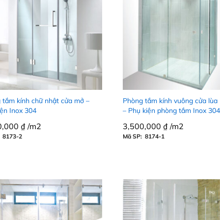
 tắm kính chữ nhật cửa mở –
Phòng tắm kính vuông cửa lùa
iện Inox 304
– Phụ kiện phòng tắm Inox 304
0,000
0,000
₫
₫
/m2
3,500,000
3,500,000
₫
₫
/m2
 8173-2
Mã SP: 8174-1