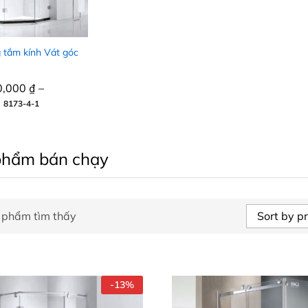
 tắm kính Vát góc
0,000
0,000
₫
₫
–
0,000
0,000
₫
₫
/m2
 8173-4-1
phẩm bán chạy
Sort by pr
 phẩm tìm thấy
-
13
%