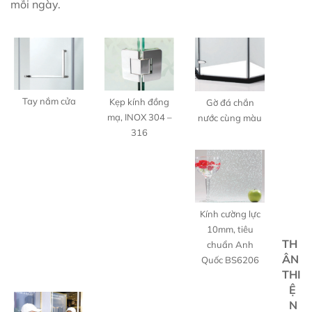
mỗi ngày.
Tay nắm cửa
Kẹp kính đồng
Gờ đá chắn
mạ, INOX 304 –
nước cùng màu
316
Kính cường lực
10mm, tiêu
TH
chuẩn Anh
ÂN
Quốc BS6206
THI
Ệ
N