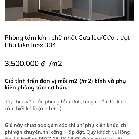
Phòng tắm kính chữ nhật Cửa lùa/Cửa trượt –
Phụ kiện Inox 304
3,500,000
₫
/m2
Giá tính trên đơn vị mỗi m2 (/m2) kính và phụ
kiện phòng tắm cơ bản.
Tùy theo yêu cầu phòng tắm kính, tổng chiều dài kính
cần thiết kế là
(a + b + c)
Giá này chưa bao gồm các chi phí phụ kiện khác, chi
phí vận chuyển, thi công – lắp đặt.
Quý khách vui lòng
liên hệ
Hotline 0937 18 18 18
để được hỗ trợ tư vấn