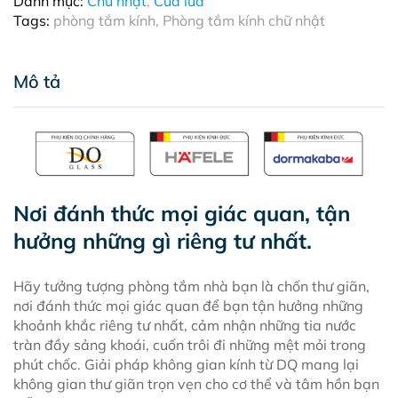
Danh mục:
Chữ nhật
,
Cửa lùa
lùa/Cửa
Tags:
phòng tắm kính
,
Phòng tắm kính chữ nhật
trượt
-
Phụ
Mô tả
kiện
Inox
304
Nơi đánh thức mọi giác quan, tận
hưởng những gì riêng tư nhất.
Hãy tưởng tượng phòng tắm nhà bạn là chốn thư giãn,
nơi đánh thức mọi giác quan để bạn tận hưởng những
khoảnh khắc riêng tư nhất, cảm nhận những tia nước
tràn đầy sảng khoái, cuốn trôi đi những mệt mỏi trong
phút chốc. Giải pháp không gian kính từ DQ mang lại
không gian thư giãn trọn vẹn cho cơ thể và tâm hồn bạn