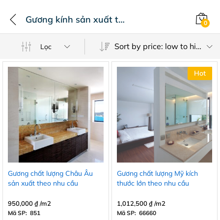
Gương kính sản xuất theo kích thước công trình dự án
0
Sort by price: low to high
Lọc
Hot
Gương chất lượng Châu Âu
Gương chất lượng Mỹ kích
sản xuất theo nhu cầu
thước lớn theo nhu cầu
950,000
₫
/m2
1,012,500
₫
/m2
Mã SP: 851
Mã SP: 66660