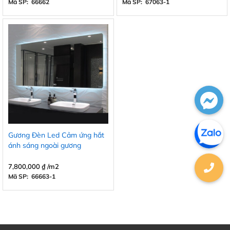
Mã SP: 66662
Mã SP: 67063-1
Gương Đèn Led Cảm ứng hắt
ánh sáng ngoài gương
7,800,000
₫
/m2
Mã SP: 66663-1