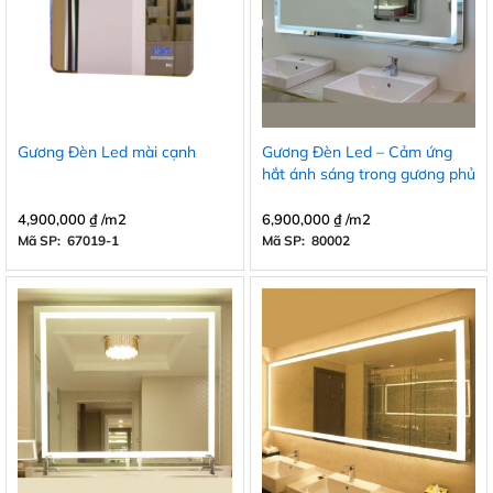
Gương Đèn Led mài cạnh
Gương Đèn Led – Cảm ứng
hắt ánh sáng trong gương phủ
viền trắng
4,900,000
₫
/m2
6,900,000
₫
/m2
Mã SP: 67019-1
Mã SP: 80002