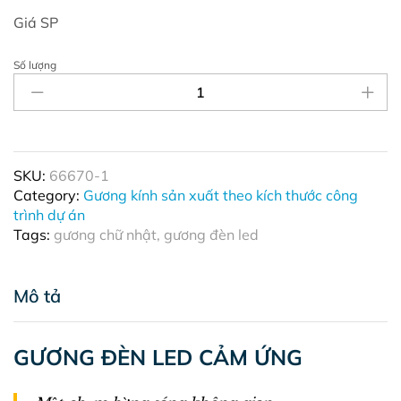
Giá SP
Số lượng
SL
Gương
Đèn
Led
Cảm
ứng
SKU:
66670-1
hắt
Category:
Gương kính sản xuất theo kích thước công
ánh
trình dự án
sáng
Tags:
gương chữ nhật
,
gương đèn led
trong
gương
-
Mô tả
Phủ
men
trắng
GƯƠNG ĐÈN LED CẢM ỨNG
viền
trong