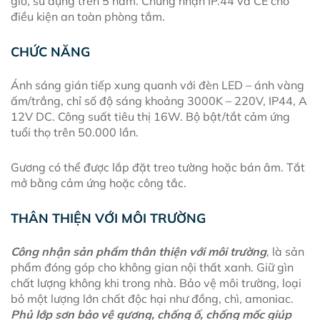
giờ, sử dụng trên 5 năm. Chứng nhận IP.44 và CE cho
điều kiện an toàn phòng tắm.
CHỨC NĂNG
Ánh sáng gián tiếp xung quanh với đèn LED – ánh vàng
ấm/trắng, chỉ số độ sáng khoảng 3000K – 220V, IP44, A
12V DC. Công suất tiêu thị 16W. Bộ bật/tắt cảm ứng
tuổi thọ trên 50.000 lần.
Gương có thể được lắp đặt treo tường hoặc bán âm. Tắt
mở bằng cảm ứng hoặc công tắc.
THÂN THIỆN VỚI MÔI TRƯỜNG
Công nhận sản phẩm thân thiện với môi trường
, là sản
phẩm đóng góp cho không gian nội thất xanh. Giữ gìn
chất lượng không khi trong nhà. Bảo vệ môi trường, loại
bỏ một lượng lớn chất độc hại như đồng, chì, amoniac.
Phủ lớp sơn bảo vệ gương, chống ố, chống mốc giúp