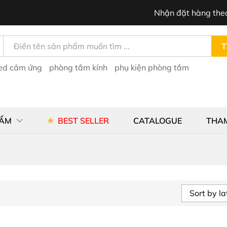
Nhận đặt hàng the
T
led cảm ứng
phòng tắm kính
phụ kiện phòng tắm
HẨM
BEST SELLER
CATALOGUE
THA
Sort by la