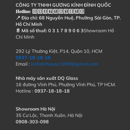
CÔNG TY TNHH GƯƠNG KÍNH ĐÌNH QUỐC
𝐇𝐨𝐭𝐥𝐢𝐧𝐞: 0️⃣9️⃣3️⃣7️⃣1️⃣8️⃣1️⃣8️⃣1️⃣8️⃣
📍 Địa chỉ: 68 Nguyễn Huệ, Phường Sài Gòn, TP.
Hồ Chí Minh
📄 Mã số thuế: 0 3 1 7 8 9 0 6 3
Showroom Hồ
Chí Minh
292 Lý Thường Kiệt, P14, Quận 10, HCM
0937-18-18-18
Email :
kinhdinhquoc1998@gmail.com
Nhà máy sản xuất DQ Glass
16 đường Vĩnh Phú, Phường Vĩnh Phú, TP HCM.
Hotline :
0937-18-18-18
Showroom Hà Nội
35 Cư Lộc, Thanh Xuân, Hà Nội
0908-303-098