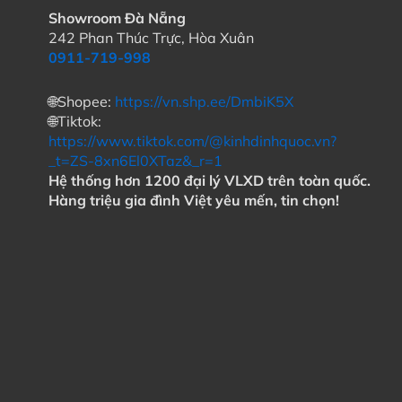
Showroom Đà Nẵng
242 Phan Thúc Trực, Hòa Xuân
0911-719-998
🌐Shopee:
https://vn.shp.ee/DmbiK5X
🌐Tiktok:
https://www.tiktok.com/@kinhdinhquoc.vn?
_t=ZS-8xn6El0XTaz&_r=1
Hệ thống hơn 1200 đại lý VLXD trên toàn quốc.
Hàng triệu gia đình Việt yêu mến, tin chọn!