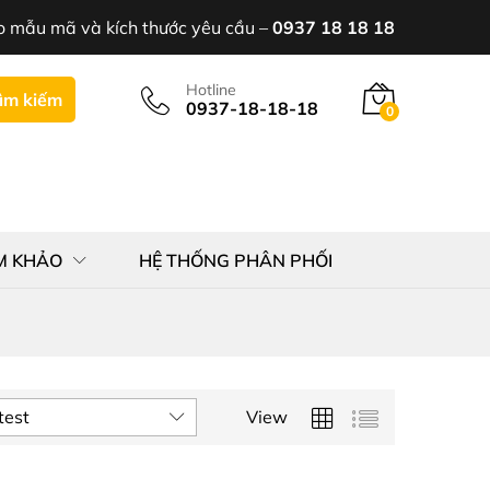
o mẫu mã và kích thước yêu cầu –
0937 18 18 18
Hotline
ìm kiếm
0937-18-18-18
0
M KHẢO
HỆ THỐNG PHÂN PHỐI
test
View