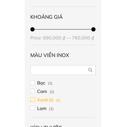
KHOẢNG GIÁ
Price:
690,000 ₫
—
760,000 ₫
MÀU VIỀN INOX
Bạc
(1)
Cam
(1)
Xanh lá
(1)
Lam
(1)