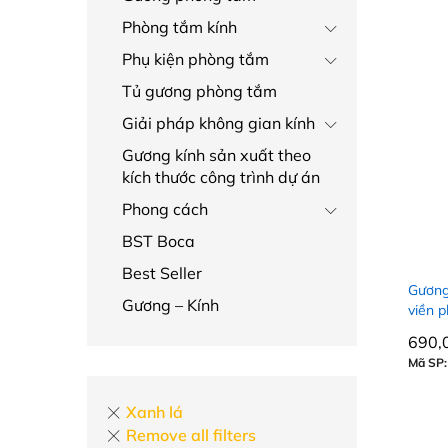
Phòng tắm kính
Phụ kiện phòng tắm
Tủ gương phòng tắm
Giải pháp không gian kính
Gương kính sản xuất theo
kích thước công trình dự án
Phong cách
BST Boca
Best Seller
Gương
Gương – Kính
viền 
690,
690,
Mã SP:
Xanh lá
Remove all filters