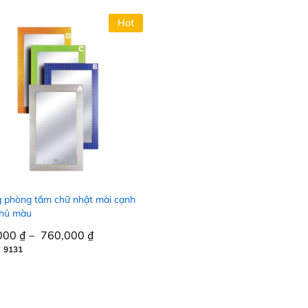
Hot
 phòng tắm chữ nhật mài cạnh
phủ màu
000
000
₫
₫
–
760,000
760,000
₫
₫
 9131