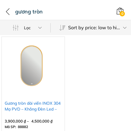
gương tròn
0
Sort by price: low to high
Lọc
Gương tròn dài viền INOX 304
Mạ PVD – Không Đèn Led –
Không Cảm ứng
3,900,000
₫
–
4,500,000
₫
Mã SP: 88882