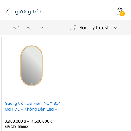
gương tròn
0
Sort by latest
Lọc
Gương tròn dài viền INOX 304
Mạ PVD – Không Đèn Led –
Không Cảm ứng
3,900,000
₫
–
4,500,000
₫
Mã SP: 88882