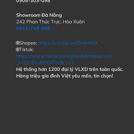
0908-303-098
Showroom Đà Nẵng
242 Phan Thúc Trực, Hòa Xuân
0911-719-998
🌐Shopee:
https://vn.shp.ee/DmbiK5X
🌐Tiktok:
https://www.tiktok.com/@kinhdinhquoc.vn?
_t=ZS-8xn6El0XTaz&_r=1
Hệ thống hơn 1200 đại lý VLXD trên toàn quốc.
Hàng triệu gia đình Việt yêu mến, tin chọn!