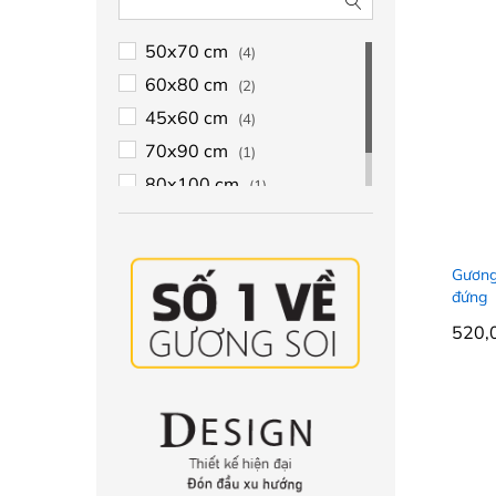
50x70 cm
(4)
60x80 cm
(2)
45x60 cm
(4)
70x90 cm
(1)
80x100 cm
(1)
30x45 cm
(4)
Gương
đứng
520,
520,