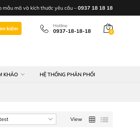
o mẫu mã và kích thước yêu cầu –
0937 18 18 18
Hotline
ìm kiếm
0937-18-18-18
0
M KHẢO
HỆ THỐNG PHÂN PHỐI
test
View