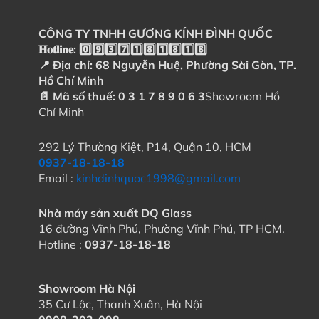
CÔNG TY TNHH GƯƠNG KÍNH ĐÌNH QUỐC
𝐇𝐨𝐭𝐥𝐢𝐧𝐞: 0️⃣9️⃣3️⃣7️⃣1️⃣8️⃣1️⃣8️⃣1️⃣8️⃣
📍 Địa chỉ: 68 Nguyễn Huệ, Phường Sài Gòn, TP.
Hồ Chí Minh
📄 Mã số thuế: 0 3 1 7 8 9 0 6 3
Showroom Hồ
Chí Minh
292 Lý Thường Kiệt, P14, Quận 10, HCM
0937-18-18-18
Email :
kinhdinhquoc1998@gmail.com
Nhà máy sản xuất DQ Glass
16 đường Vĩnh Phú, Phường Vĩnh Phú, TP HCM.
Hotline :
0937-18-18-18
Showroom Hà Nội
35 Cư Lộc, Thanh Xuân, Hà Nội