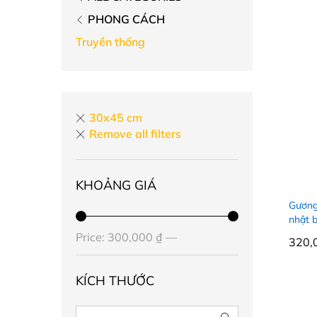
PHONG CÁCH
Truyền thống
30x45 cm
Remove all filters
KHOẢNG GIÁ
Gương
nhật 
Price:
300,000 ₫
—
320,
320,
1,490,000 ₫
KÍCH THƯỚC