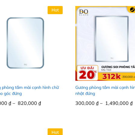
Hot
 phòng tắm mài cạnh hình chữ
Gương phòng tắm mài cạnh hì
bo góc đứng
nhật đứng
000
000
₫
₫
–
820,000
820,000
₫
₫
300,000
300,000
₫
₫
–
1,490,000
1,490,000
₫
₫
Hot