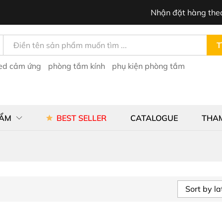
Nhận đặt hàng the
T
led cảm ứng
phòng tắm kính
phụ kiện phòng tắm
HẨM
BEST SELLER
CATALOGUE
THA
Sort by la