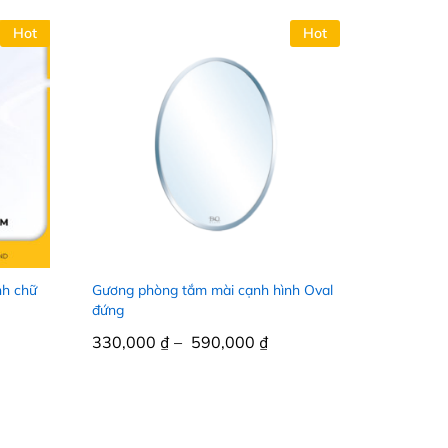
Hot
Hot
nh chữ
Gương phòng tắm mài cạnh hình Oval
đứng
330,000
330,000
₫
₫
–
590,000
590,000
₫
₫