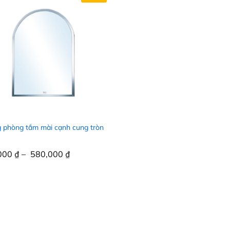
 phòng tắm mài cạnh cung tròn
000
000
₫
₫
–
580,000
580,000
₫
₫