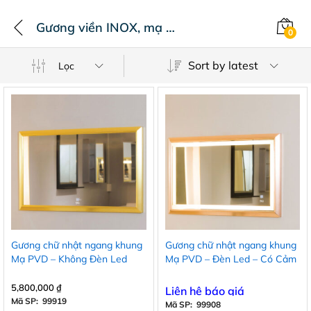
Gương viền INOX, mạ PVD
0
Sort by latest
Lọc
Gương chữ nhật ngang khung
Gương chữ nhật ngang khung
Mạ PVD – Không Đèn Led
Mạ PVD – Đèn Led – Có Cảm
ứng
5,800,000
₫
Liên hệ báo giá
Mã SP: 99919
Mã SP: 99908