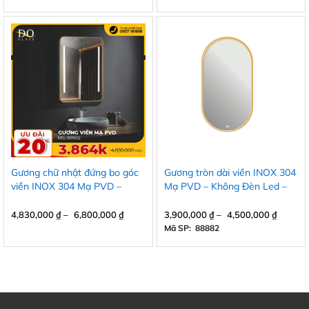
Gương chữ nhật đứng bo góc
Gương tròn dài viền INOX 304
viền INOX 304 Mạ PVD –
Mạ PVD – Không Đèn Led –
Không đèn Led
Không Cảm ứng
4,830,000
₫
–
6,800,000
₫
3,900,000
₫
–
4,500,000
₫
Mã SP: 88882