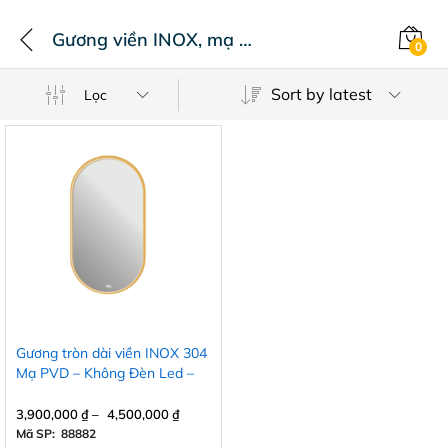
Gương viền INOX, mạ PVD
0
Sort by latest
Lọc
Gương tròn dài viền INOX 304
Mạ PVD – Không Đèn Led –
Không Cảm ứng
3,900,000
₫
–
4,500,000
₫
Mã SP: 88882