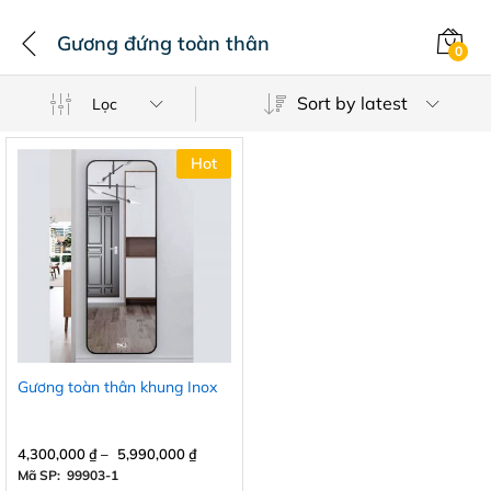
Gương đứng toàn thân
0
Sort by latest
Lọc
Hot
Gương toàn thân khung Inox
4,300,000
₫
–
5,990,000
₫
Mã SP: 99903-1