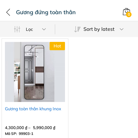
Gương đứng toàn thân
0
Sort by latest
Lọc
Hot
Gương toàn thân khung Inox
4,300,000
₫
–
5,990,000
₫
Mã SP: 99903-1