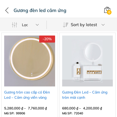
Gương đèn led cảm ứng
0
Sort by latest
Lọc
-
20
%
Gương tròn cao cấp có Đèn
Gương Đèn Led – Cảm ứng
Led – Cảm ứng viền vàng
tròn mài cạnh
5,280,000
₫
–
7,760,000
₫
680,000
₫
–
4,200,000
₫
Mã SP: 99906
Mã SP: 72040