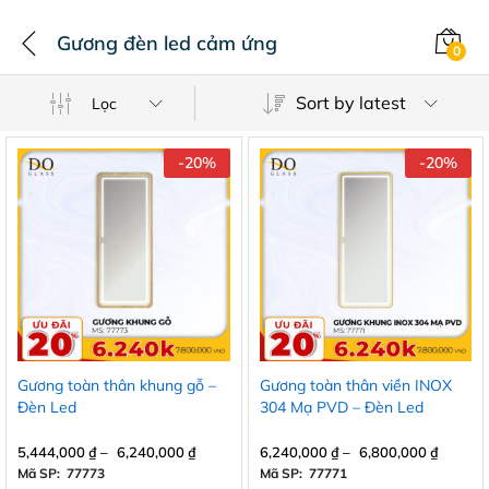
Gương đèn led cảm ứng
0
Sort by latest
Lọc
-
20
%
-
20
%
Gương toàn thân khung gỗ –
Gương toàn thân viền INOX
Đèn Led
304 Mạ PVD – Đèn Led
5,444,000
₫
–
6,240,000
₫
6,240,000
₫
–
6,800,000
₫
Mã SP: 77773
Mã SP: 77771