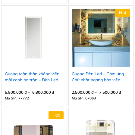
Hot
Gương toàn thân không viền,
Gương Đèn Led – Cảm ứng
mài cạnh bo tròn – Đèn Led
Chữ nhật ngang bản viền
trắng lớn
5,800,000
₫
–
6,800,000
₫
2,500,000
₫
–
7,500,000
₫
Mã SP: 77772
Mã SP: 67063
Hot