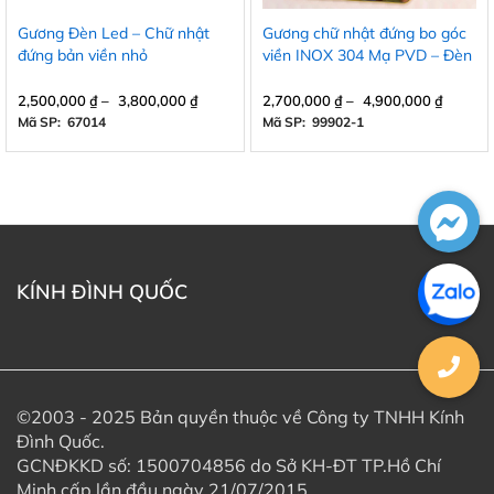
Gương Đèn Led – Chữ nhật
Gương chữ nhật đứng bo góc
đứng bản viền nhỏ
viền INOX 304 Mạ PVD – Đèn
Led – Có Cảm ứng
2,500,000
₫
–
3,800,000
₫
2,700,000
₫
–
4,900,000
₫
Mã SP: 67014
Mã SP: 99902-1
KÍNH ĐÌNH QUỐC
©2003 - 2025 Bản quyền thuộc về Công ty TNHH Kính
Đình Quốc.
GCNĐKKD số: 1500704856 do Sở KH-ĐT TP.Hồ Chí
Minh cấp lần đầu ngày 21/07/2015.