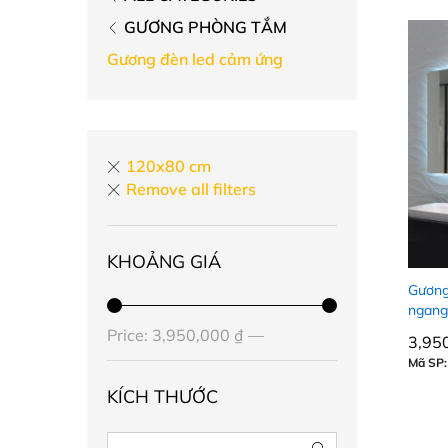
GƯƠNG PHÒNG TẮM
Gương đèn led cảm ứng
120x80 cm
Remove all filters
KHOẢNG GIÁ
Gương
ngang
Price:
3,950,000 ₫
—
3,95
3,95
Mã SP:
7,600,000 ₫
KÍCH THƯỚC