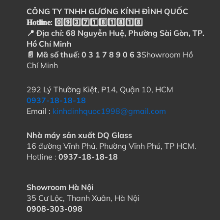
CÔNG TY TNHH GƯƠNG KÍNH ĐÌNH QUỐC
𝐇𝐨𝐭𝐥𝐢𝐧𝐞: 0️⃣9️⃣3️⃣7️⃣1️⃣8️⃣1️⃣8️⃣1️⃣8️⃣
📍 Địa chỉ: 68 Nguyễn Huệ, Phường Sài Gòn, TP.
Hồ Chí Minh
📄 Mã số thuế: 0 3 1 7 8 9 0 6 3
Showroom Hồ
Chí Minh
292 Lý Thường Kiệt, P14, Quận 10, HCM
0937-18-18-18
Email :
kinhdinhquoc1998@gmail.com
Nhà máy sản xuất DQ Glass
16 đường Vĩnh Phú, Phường Vĩnh Phú, TP HCM.
Hotline :
0937-18-18-18
Showroom Hà Nội
35 Cư Lộc, Thanh Xuân, Hà Nội
0908-303-098