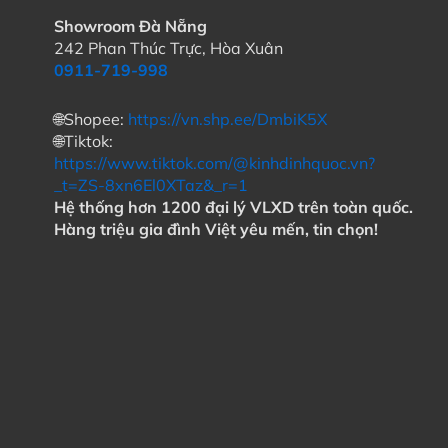
Showroom Đà Nẵng
242 Phan Thúc Trực, Hòa Xuân
0911-719-998
🌐Shopee:
https://vn.shp.ee/DmbiK5X
🌐Tiktok:
https://www.tiktok.com/@kinhdinhquoc.vn?
_t=ZS-8xn6El0XTaz&_r=1
Hệ thống hơn 1200 đại lý VLXD trên toàn quốc.
Hàng triệu gia đình Việt yêu mến, tin chọn!