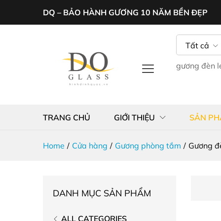
DQ – BẢO HÀNH GƯƠNG 10 NĂM BỀN ĐẸP
Tất cả
gương đèn 
TRANG CHỦ
GIỚI THIỆU
SẢN P
Home
/
Cửa hàng
/
Gương phòng tắm
/
Gương đ
DANH MỤC SẢN PHẨM
ALL CATEGORIES