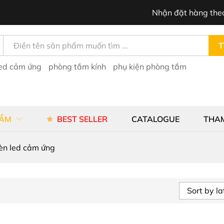
Nhận đặt hàng the
T
led cảm ứng
phòng tắm kính
phụ kiện phòng tắm
HẨM
BEST SELLER
CATALOGUE
THA
èn led cảm ứng
Sort by la