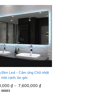
 Đèn Led – Cảm ứng Chữ nhật
 mài cạnh, bo góc
0,000
0,000
₫
₫
–
7,600,000
7,600,000
₫
₫
 66663