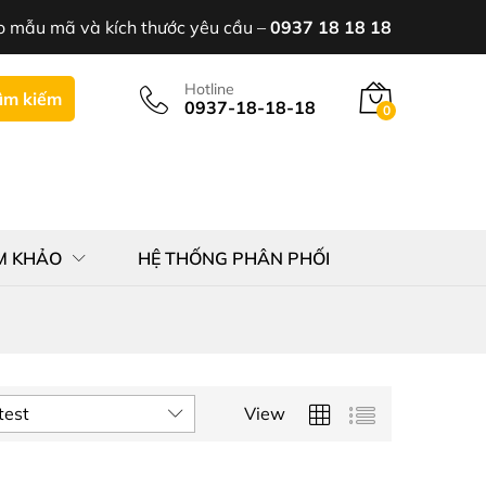
o mẫu mã và kích thước yêu cầu –
0937 18 18 18
Hotline
ìm kiếm
0937-18-18-18
0
M KHẢO
HỆ THỐNG PHÂN PHỐI
test
View