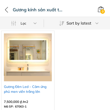
Gương kính sản xuất theo kích thước công trình dự án
0
Sort by latest
Lọc
Gương Đèn Led – Cảm ứng
phủ men viền trắng lớn
7,500,000
₫
/m2
Mã SP: 67063-1