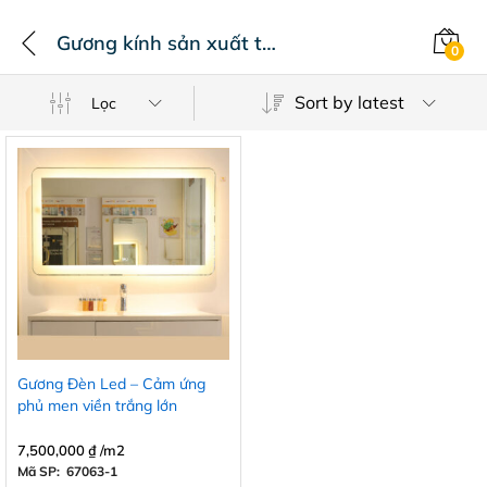
Gương kính sản xuất theo kích thước công trình dự án
0
Sort by latest
Lọc
Gương Đèn Led – Cảm ứng
phủ men viền trắng lớn
7,500,000
₫
/m2
Mã SP: 67063-1